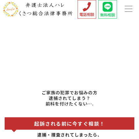
内
容
を
ス
キ
ッ
プ
ご家族の犯罪でお悩みの方
逮捕されてしまう？
前科を付けたくない….
起訴される前に今すぐ相談！
逮捕・捜査されてしまったら、