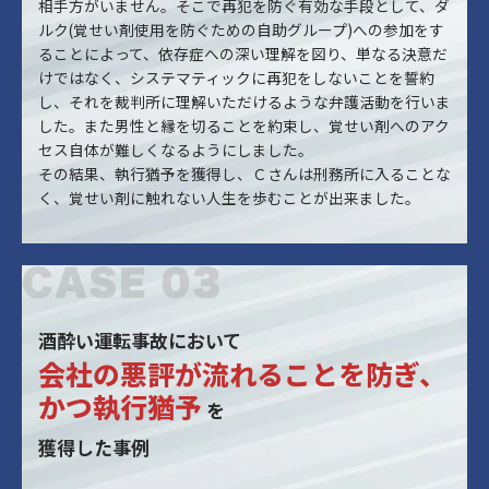
相手方がいません。そこで再犯を防ぐ有効な手段として、ダ
ルク(覚せい剤使用を防ぐための自助グループ)への参加をす
ることによって、依存症への深い理解を図り、単なる決意だ
けではなく、システマティックに再犯をしないことを誓約
し、それを裁判所に理解いただけるような弁護活動を行いま
した。また男性と縁を切ることを約束し、覚せい剤へのアク
セス自体が難しくなるようにしました。
その結果、執行猶予を獲得し、Ｃさんは刑務所に入ることな
く、覚せい剤に触れない人生を歩むことが出来ました。
酒酔い運転事故において
会社の悪評が流れることを防ぎ、
かつ執行猶予
を
獲得した事例