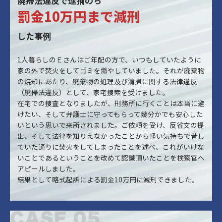
廃掃法違反で逮捕のち
罰金10万円まで減刑
した事例
1人暮らしのＥさんはご年配の方で、いつもしていたように
家の外で焚火をしてゴミを燃やしていました。それが廃棄物
の焼却にあたり、廃棄物の処理及び清掃に関する法律違反
（廃掃法違反）として、家宅捜索を受けました。
在宅での捜査となりましたが、刑務所に行くことは本当に避
けたい、そして弁護士に守ってもらって幾分かでも安心した
いという思いで来所されました。ご依頼を受け、反省文の提
出、そして法律を知りえなかったことから軽い気持ちで昔し
ていた通りに焚火をしてしまったことを述べ、これがいけな
いことであるということを改めて認識頂いたことを検察官へ
アピールしました。
結果として略式起訴による罰金10万円に減刑できました。