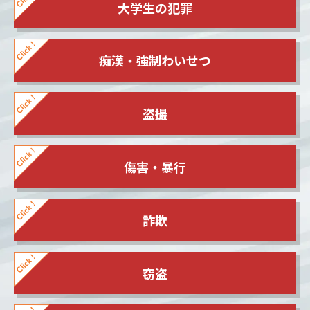
大学生の犯罪
痴漢・強制わいせつ
盗撮
傷害・暴行
詐欺
窃盗