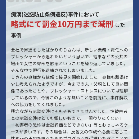
痴漢(迷惑防止条例違反)事件において
略式にて罰金10万円まで減刑
した
事例
会社で昇進をしたばかりのＤさんは、新しい業務・責任への
プレッシャーから逃れたいという思いで、電車などの公共の
場所で女性の臀部を触るということを繰り返していました。
そんな中で現行犯逮捕されてしまいました。
Ｄさんの奥様から依頼で接見を開始しました。奥様も離婚は
少し考えられたようですが、今までの夫・父親として良い関
係であったことや、プレッシャー・ストレスについては理解
しているので、今後このような無いことを前提に、事件解決
への協力をしてくれました。
残念ながら示談交渉はそもそもできませんでした。性被害者
との示談交渉はとても難しいもので、「関わりたくない」
「被害者の恐怖は金銭評価などできない」等とおっしゃるケ
ースが多いです。その場合は、反省文の作成や必要に応じて
性犯罪の再犯を防ぐためのプログラムを受講いただくことで